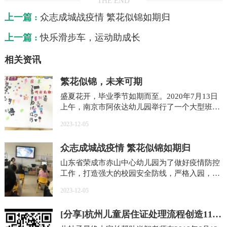
THE END
上一篇 :
众志成城战疫情 繁花似锦如期归
上一篇 :
快乐滑步车，运动助成长
相关资讯
繁花似锦，未来可期
盛夏花开，毕业季节如期而至。2020年7月13日
上午，南京市阿依达幼儿园举行了一个大型班级
的毕业典礼，主题是“未来的繁荣与希望”，这也
2023-12-05
是孩子们人生的第一次毕业，意义重大。仪式的
众志成城战疫情 繁花似锦如期归
山东省荣成市赤山中心幼儿园为了做好疫情防控
工作，打造强大的校园安全防线，严格入园，结
合当前疫情形势，带着孩子在开学第一天重温了
2023-12-05
这段不平凡的经历，把它变成了一次有价值的教
育
[分享]杭州儿童居住证处理流程创造11个
家庭情境超越一切