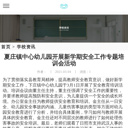
首页
>
学校资讯
夏庄镇中心幼儿园开展新学期安全工作专题培
训会活动
作者：
2021-03-04
浏览：
1
为了贯彻落实县教育局精神，提高教师安全教育意识，做好新学
期安全工作，下庄镇中心幼儿园于3月1日开展了安全教育培训活
动。培训会议由董主任主持，董主任强调了安全工作的重要性，
并要求教师提高预防和安全意识，为儿童提供一个安全的成长环
境。办公室金主任为教师提供安全教育和培训。金主任从一日安
全、幼儿园安全事故的内涵、儿童伤害事故的类型等方面对幼儿
园安全教育进行了分析，并结合具体案例，学习如何与教师开展
具体的安全教育。金主任还对不同层次的教师进行了如何处理伤
害事故的安全培训。最后，老师们观看了日照市支持武汉人事的