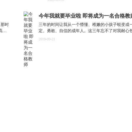
今年我就要毕业啦 即将成为一名合格教
，那时
三年的时间让我从一个懵懂、稚嫩的小孩子蜕变成
高中
定、勇敢、自信的成年人。这三年忘不了对我耐心
师学
老师、和我一起学习共同成长的同学们、互相照顾
2019-09-21
饭的室友们