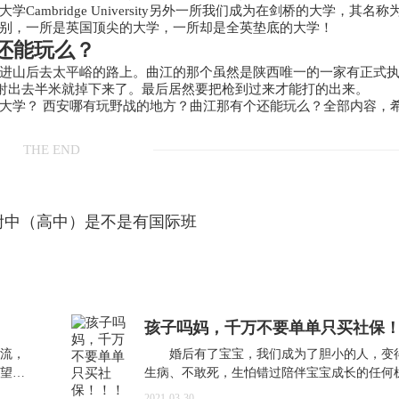
mbridge University另外一所我们成为在剑桥的大学，其名称
之别，一所是英国顶尖的大学，一所却是全英垫底的大学！
还能玩么？
进山后去太平峪的路上。曲江的那个虽然是陕西唯一的一家有正式
弹射出去半米就掉下来了。最后居然要把枪到过来才能打的出来。
大学？ 西安哪有玩野战的地方？曲江那有个还能玩么？全部内容，
THE END
附中（高中）是不是有国际班
孩子吗妈，千万不要单单只买社保
流，
婚后有了宝宝，我们成为了胆小的人，变
望老
生病、不敢死，生怕错过陪伴宝宝成长的任何
2021-03-30