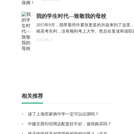
我的学生时代—致敬我的母校
2015年9月，我带着些许紧张更多的兴奋来到了这里
候高考失利，没有顺利考上大学。然后在复读和读职
痛苦的挣扎和纠结，最后有缘来到了四川师范大学幼
2019-09-21
院，我觉得这是我做
相关推荐
读了上海田家炳中学一定可以出国吗？
中建京西印玥周边配套好不好，值得购买吗？
孩子的学籍及对接国外的学校问题？（北京有没有好的国际高中，哪家教学好管理严格？）