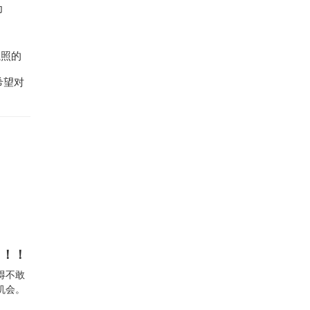
为
执照的
希望对
！！！
得不敢
机会。